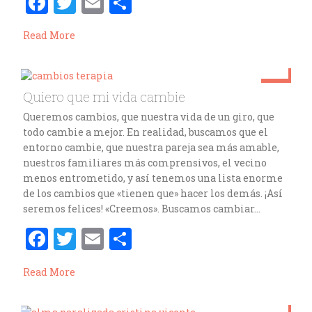
F
T
E
C
a
w
m
o
Read More
ce
it
ai
m
b
te
l
p
o
r
ar
Oct 2
Quiero que mi vida cambie
o
ti
cristinavicente
Queremos cambios, que nuestra vida de un giro, que
k
r
todo cambie a mejor. En realidad, buscamos que el
entorno cambie, que nuestra pareja sea más amable,
nuestros familiares más comprensivos, el vecino
menos entrometido, y así tenemos una lista enorme
de los cambios que «tienen que» hacer los demás. ¡Así
seremos felices! «Creemos». Buscamos cambiar…
F
T
E
C
a
w
m
o
Read More
ce
it
ai
m
b
te
l
p