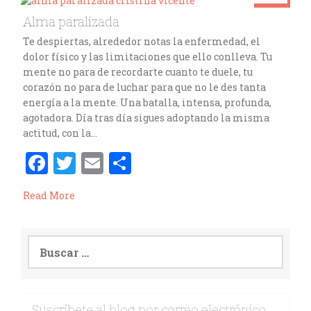
o
r
ar
Sep 20
Alma paralizada
o
ti
cristinavicente
Te despiertas, alrededor notas la enfermedad, el
k
r
dolor físico y las limitaciones que ello conlleva. Tu
mente no para de recordarte cuanto te duele, tu
corazón no para de luchar para que no le des tanta
energía a la mente. Una batalla, intensa, profunda,
agotadora. Día tras día sigues adoptando la misma
actitud, con la…
F
T
E
C
a
w
m
o
Read More
ce
it
ai
m
b
te
l
p
o
r
ar
o
ti
k
r
Suscríbete al blog por correo electrónico