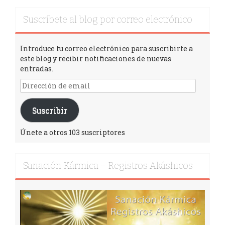
k
r
Suscríbete al blog por correo electrónico
Introduce tu correo electrónico para suscribirte a
este blog y recibir notificaciones de nuevas
entradas.
Suscribir
Únete a otros 103 suscriptores
Sanación Kármica – Registros Akáshicos