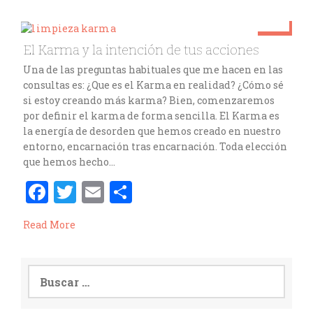
b
te
l
p
o
r
ar
Sep 21
El Karma y la intención de tus acciones
o
ti
cristinavicente
Una de las preguntas habituales que me hacen en las
k
r
consultas es: ¿Que es el Karma en realidad? ¿Cómo sé
si estoy creando más karma? Bien, comenzaremos
por definir el karma de forma sencilla. El Karma es
la energía de desorden que hemos creado en nuestro
entorno, encarnación tras encarnación. Toda elección
que hemos hecho…
F
T
E
C
a
w
m
o
Read More
ce
it
ai
m
b
te
l
p
o
r
ar
o
ti