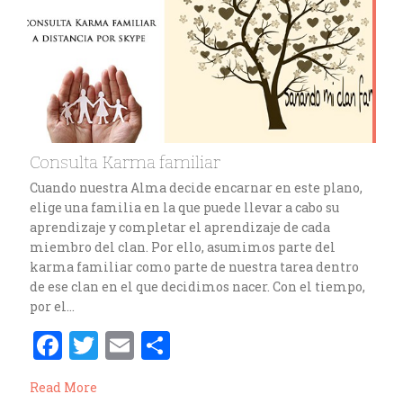
Consulta Karma familiar
Cuando nuestra Alma decide encarnar en este plano,
elige una familia en la que puede llevar a cabo su
aprendizaje y completar el aprendizaje de cada
miembro del clan. Por ello, asumimos parte del
karma familiar como parte de nuestra tarea dentro
de ese clan en el que decidimos nacer. Con el tiempo,
por el…
F
T
E
C
a
w
m
o
Read More
ce
it
ai
m