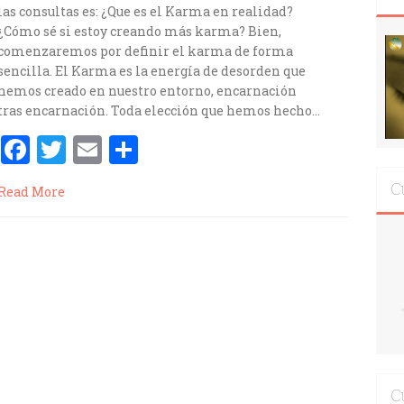
o
ti
las consultas es: ¿Que es el Karma en realidad?
¿Cómo sé si estoy creando más karma? Bien,
k
r
comenzaremos por definir el karma de forma
sencilla. El Karma es la energía de desorden que
hemos creado en nuestro entorno, encarnación
tras encarnación. Toda elección que hemos hecho…
F
T
E
C
a
w
m
o
C
Read More
ce
it
ai
m
b
te
l
p
o
r
ar
o
ti
k
r
C