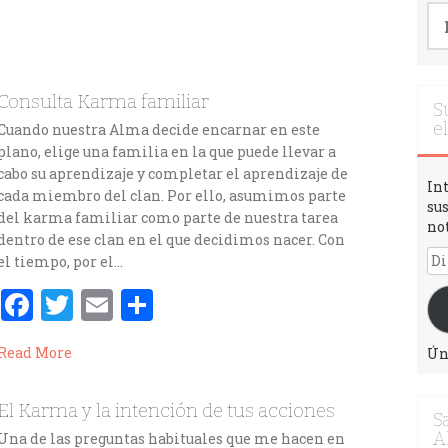
Consulta Karma familiar
S
e
Cuando nuestra Alma decide encarnar en este
plano, elige una familia en la que puede llevar a
cabo su aprendizaje y completar el aprendizaje de
In
cada miembro del clan. Por ello, asumimos parte
sus
del karma familiar como parte de nuestra tarea
no
dentro de ese clan en el que decidimos nacer. Con
el tiempo, por el…
F
T
E
C
a
w
m
o
Read More
Ún
ce
it
ai
m
b
te
l
p
El Karma y la intención de tus acciones
S
o
r
ar
A
Una de las preguntas habituales que me hacen en