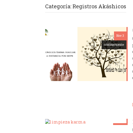
Categoría:
Registros Akáshicos
Nov 3
cristinavicente
Sep 21