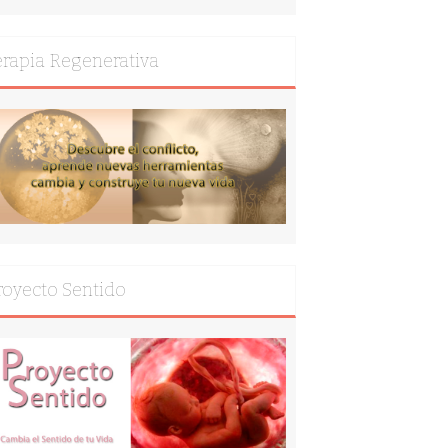
erapia Regenerativa
royecto Sentido