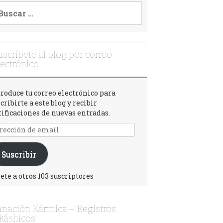
uscríbete al blog por correo
lectrónico
troduce tu correo electrónico para
cribirte a este blog y recibir
tificaciones de nuevas entradas.
Suscribir
ete a otros 103 suscriptores
anación Kármica – Registros
káshicos