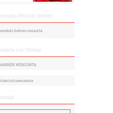
onsultas Péndulo Hebreo
ontacta con Cristina
ensaje