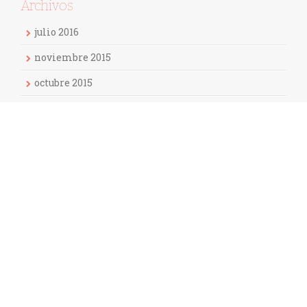
Archivos
julio 2016
noviembre 2015
octubre 2015
septiembre 2015
Categorías
Biodescodificación
Consultas
Creencias limitantes
Karma
Meditación
Péndulo Hebreo