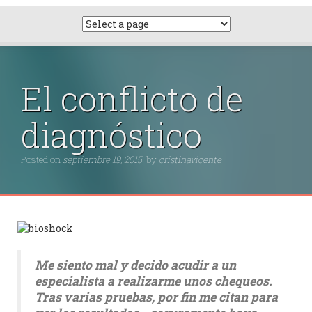
El conflicto de
diagnóstico
Posted on
septiembre 19, 2015
by
cristinavicente
Me siento mal y decido acudir a un
especialista a realizarme unos chequeos.
Tras varias pruebas, por fin me citan para