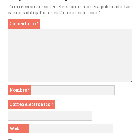
k
r
Tu dirección de correo electrónico no será publicada.
Los
campos obligatorios están marcados con
*
Comentario
*
Nombre
*
Correo electrónico
*
Web